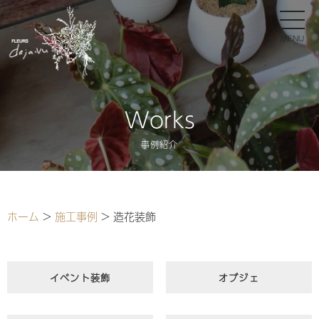
Works
事例紹介
ホーム
>
施工事例
>
造花装飾
イベント装飾
オブジェ