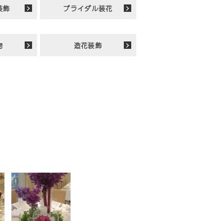
装飾
ブライダル装花
物
造花装飾