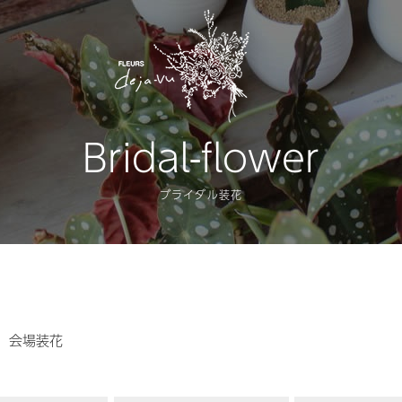
Bridal-flower
ブライダル装花
会場装花