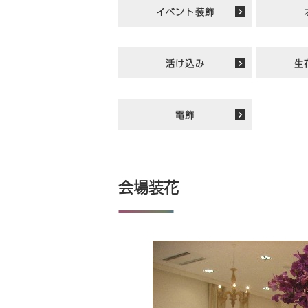
イベント装飾
活け込み
生
電飾
会場装花