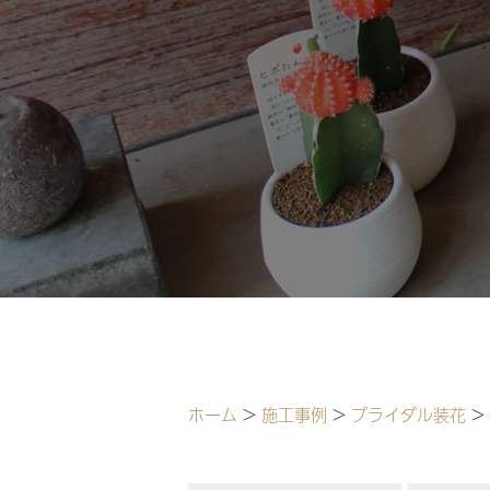
ホーム
>
施工事例
>
ブライダル装花
>